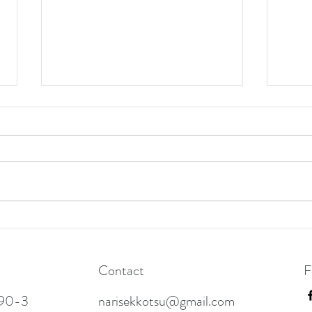
お知らせ
休診
Contact
F
0-3
narisekkotsu@gmail.com