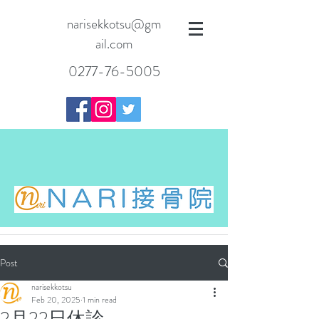
narisekkotsu@gm
ail.com
0277-76-5005
Post
narisekkotsu
Feb 20, 2025
1 min read
2月22日休診