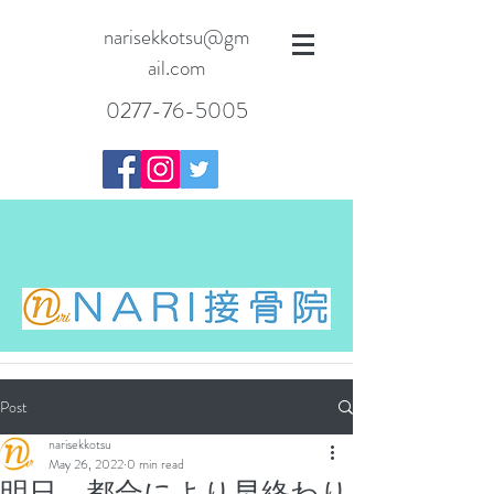
narisekkotsu@gm
ail.com
0277-76-5005
Post
narisekkotsu
May 26, 2022
0 min read
明日、都合により早終わり