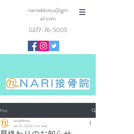
narisekkotsu@gm
ail.com
0277-76-5005
Post
narisekkotsu
Jan 31, 2024
1 min read
早終わりのお知らせ